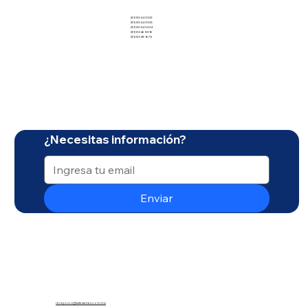
(81) 8044 0322
(81) 8044 0323
(81) 8044 0324
(81) 8346 8016
(81) 8348 1676
¿Necesitas información?
Enviar
recepcion@adesamex.com.mx