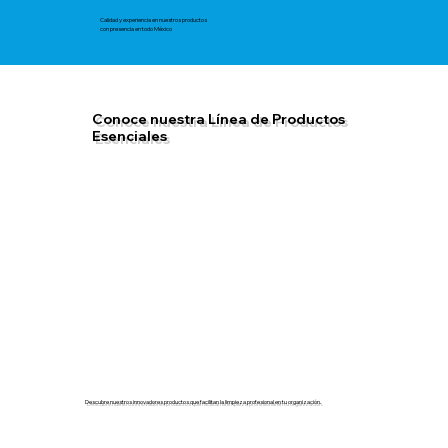
Calidad y experiencia en nuestros productos
con presencia en todo México
Conoce nuestra Línea de Productos
Esenciales
Descubre nuestros innovadores productos que facilitan la limpieza profesional en tu organización.