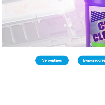
Serpentines
Evaporadore