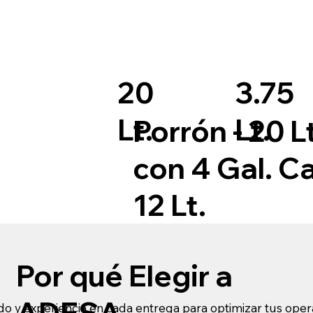
20
3.75
Lt.
Lt.
Porrón - 20 L
con 4 Gal. C
12 Lt.
Por qué Elegir a
ADESA
o y experiencia en cada entrega para optimizar tus ope