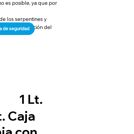
 no es posible, ya que por
e los serpentines y
a la contaminación del
a de seguridad
1 Lt.
t. Caja
aja con