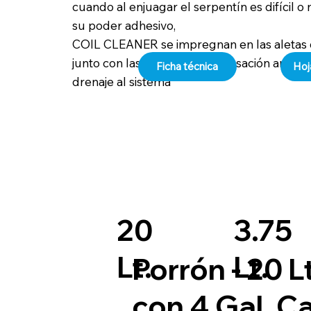
cuando al enjuagar el serpentín es difícil o
su poder adhesivo,
COIL CLEANER se impregnan en las aletas d
junto con las gotas de condensación arrastr
Ficha técnica
Hoj
drenaje al sistema
20
3.75
Lt.
Lt.
Porrón - 20 L
con 4 Gal. C