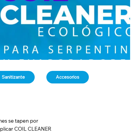
Sanitizante
Accesorios
nes se tapen por
 aplicar COIL CLEANER