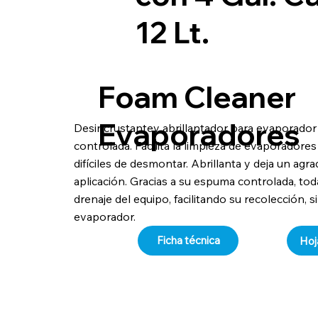
12 Lt.
Foam Cleaner
Evaporadores
Desincrustantey abrillantador para evaporado
controlada. Facilita la limpieza de evaporador
difíciles de desmontar. Abrillanta y deja un ag
aplicación. Gracias a su espuma controlada, toda
drenaje del equipo, facilitando su recolección,
evaporador.
Ficha técnica
Hoj