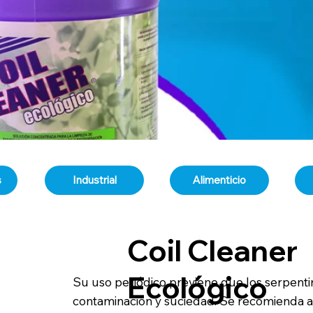
s
Industrial
Alimenticio
Coil Cleaner
Ecológico
Su uso periódico previene que los serpenti
contaminación y suciedad. Se recomienda