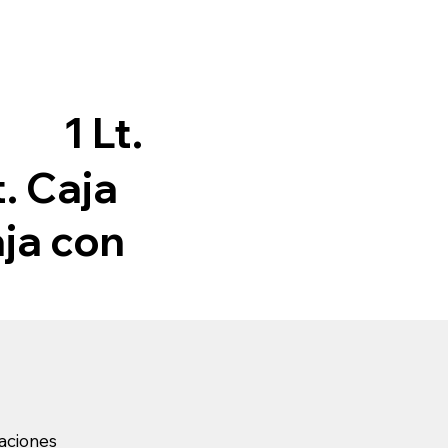
1 Lt.
t. Caja
aja con
raciones