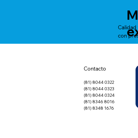
M
e
Calidad
con pre
Contacto
(81) 8044 0322
(81) 8044 0323
(81) 8044 0324
(81) 8346 8016
(81) 8348 1676