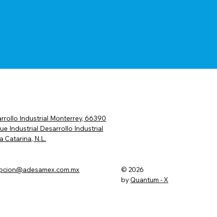
rrollo Industrial Monterrey, 66390
ue Industrial Desarrollo Industrial
a Catarina, N.L.
© 2026
epcion@adesamex.com.mx
by
Quantum - X