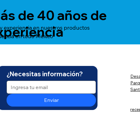
ás de 40 años de
xperiencia
 y experiencia en nuestros productos
sencia en todo México
¿Necesitas información?
Desa
Parq
Sant
Enviar
rec